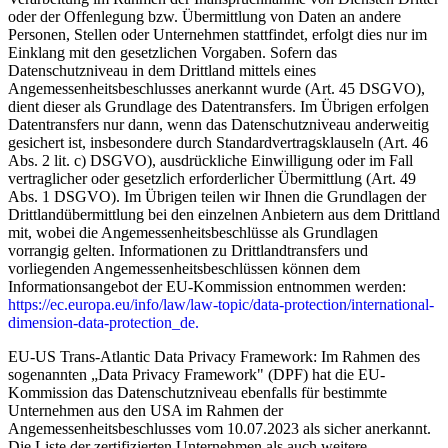
oder der Offenlegung bzw. Übermittlung von Daten an andere
Personen, Stellen oder Unternehmen stattfindet, erfolgt dies nur im
Einklang mit den gesetzlichen Vorgaben. Sofern das
Datenschutzniveau in dem Drittland mittels eines
Angemessenheitsbeschlusses anerkannt wurde (Art. 45 DSGVO),
dient dieser als Grundlage des Datentransfers. Im Übrigen erfolgen
Datentransfers nur dann, wenn das Datenschutzniveau anderweitig
gesichert ist, insbesondere durch Standardvertragsklauseln (Art. 46
Abs. 2 lit. c) DSGVO), ausdrückliche Einwilligung oder im Fall
vertraglicher oder gesetzlich erforderlicher Übermittlung (Art. 49
Abs. 1 DSGVO). Im Übrigen teilen wir Ihnen die Grundlagen der
Drittlandübermittlung bei den einzelnen Anbietern aus dem Drittland
mit, wobei die Angemessenheitsbeschlüsse als Grundlagen
vorrangig gelten. Informationen zu Drittlandtransfers und
vorliegenden Angemessenheitsbeschlüssen können dem
Informationsangebot der EU-Kommission entnommen werden:
https://ec.europa.eu/info/law/law-topic/data-protection/international-
dimension-data-protection_de.
EU-US Trans-Atlantic Data Privacy Framework: Im Rahmen des
sogenannten „Data Privacy Framework" (DPF) hat die EU-
Kommission das Datenschutzniveau ebenfalls für bestimmte
Unternehmen aus den USA im Rahmen der
Angemessenheitsbeschlusses vom 10.07.2023 als sicher anerkannt.
Die Liste der zertifizierten Unternehmen als auch weitere