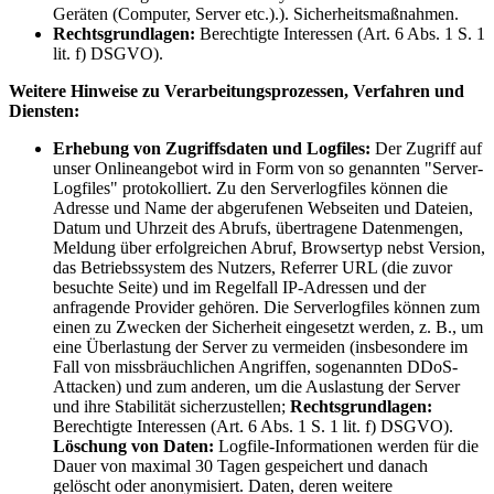
Geräten (Computer, Server etc.).). Sicherheitsmaßnahmen.
Rechtsgrundlagen:
Berechtigte Interessen (Art. 6 Abs. 1 S. 1
lit. f) DSGVO).
Weitere Hinweise zu Verarbeitungsprozessen, Verfahren und
Diensten:
Erhebung von Zugriffsdaten und Logfiles:
Der Zugriff auf
unser Onlineangebot wird in Form von so genannten "Server-
Logfiles" protokolliert. Zu den Serverlogfiles können die
Adresse und Name der abgerufenen Webseiten und Dateien,
Datum und Uhrzeit des Abrufs, übertragene Datenmengen,
Meldung über erfolgreichen Abruf, Browsertyp nebst Version,
das Betriebssystem des Nutzers, Referrer URL (die zuvor
besuchte Seite) und im Regelfall IP-Adressen und der
anfragende Provider gehören. Die Serverlogfiles können zum
einen zu Zwecken der Sicherheit eingesetzt werden, z. B., um
eine Überlastung der Server zu vermeiden (insbesondere im
Fall von missbräuchlichen Angriffen, sogenannten DDoS-
Attacken) und zum anderen, um die Auslastung der Server
und ihre Stabilität sicherzustellen;
Rechtsgrundlagen:
Berechtigte Interessen (Art. 6 Abs. 1 S. 1 lit. f) DSGVO).
Löschung von Daten:
Logfile-Informationen werden für die
Dauer von maximal 30 Tagen gespeichert und danach
gelöscht oder anonymisiert. Daten, deren weitere